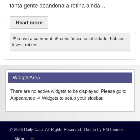
tanta gente abandona a rotina ainda…
Read more
Leave a comment
constância
,
estabilidade
,
hábitos
leves
,
rotina
Widget Area
There are no active widgets to be displayed. Please go to
Appearance -> Widgets to setup your sidebar.
© 2026
Daily Care
. All Rights Reserved.
Theme by
PMThemes
Menu